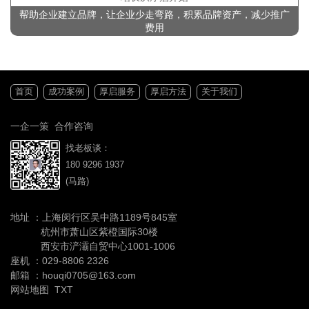
帮助企业建立品牌，让企业少走弯路，积累品牌资产，减少推广
费用
首页
成功案例
厚启服务
厚启方法
关于我们
一企一策 合作咨询
找老板谈：
180 9296 1937
(马路)
地址 ：上海闵行区吴中路1189号845室
杭州市萧山区紫橙国际30楼
西安市浐灞自贸中心1001-1006
座机 ：
029-8806 2326
邮箱 ：houqi0705@163.com
网站地图
TXT