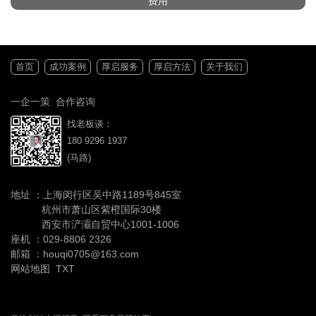
费用
首页
成功案例
厚启服务
厚启方法
关于我们
一企一策 合作咨询
找老板谈：
180 9296 1937
(马路)
地址 ：上海闵行区吴中路1189号845室
杭州市萧山区紫橙国际30楼
西安市浐灞自贸中心1001-1006
座机 ：
029-8806 2326
邮箱 ：houqi0705@163.com
网站地图
TXT