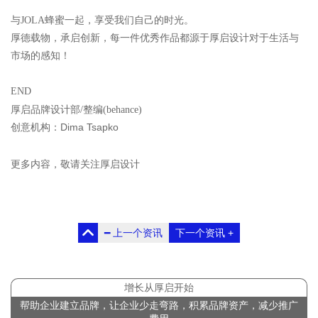
与JOLA蜂蜜一起，享受我们自己的时光。
厚德载物，承启创新，每一件优秀作品都源于厚启设计对于生活与
市场的感知！
END
厚启品牌设计部/整编(behance)
Dima Tsapko
创意机构：
更多内容，敬请关注厚启设计
━
上一个资讯
下一个资讯
+
增长从厚启开始
帮助企业建立品牌，让企业少走弯路，积累品牌资产，减少推广