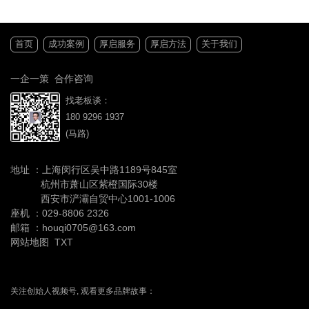
首页
成功案例
厚启服务
厚启方法
关于我们
一企一策 合作咨询
找老板谈：
180 9296 1937
(马路)
地址 ：上海闵行区吴中路1189号845室
杭州市萧山区紫橙国际30楼
西安市浐灞自贸中心1001-1006
座机 ：
029-8806 2326
邮箱 ：houqi0705@163.com
网站地图
TXT
关注创始人视频号, 观看更多品牌故事：