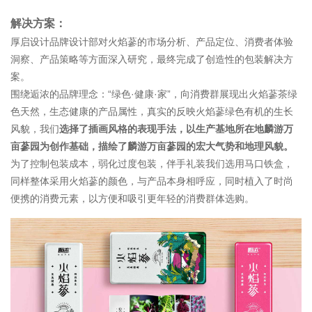
解决方案：
厚启设计品牌设计部对火焰蔘的市场分析、产品定位、
消费者体验
洞察
、产品策略等方面深入研究，最终完成了创造性的包装解决方
案。
围绕逅浓的品牌理念：“
绿色
·
健康
·
家
”
，
向消费群展现出火焰蔘茶绿
色天然，生态健康的产品属性，真实的反映火焰蔘绿色有机的生长
风貌，我们
选择了插画风格的表现手法，以生产基地所在地麟游万
亩蔘园为创作基础，描绘了麟游万亩蔘园的宏大气势和地理风貌。
为了控制包装成本，弱化过度包装，伴手礼装我们选用马口铁盒，
同样整体采用火焰蔘的颜色，与产品本身相呼应，同时植入了时尚
便携的消费元素，以方便和吸引更年轻的消费群体选购。