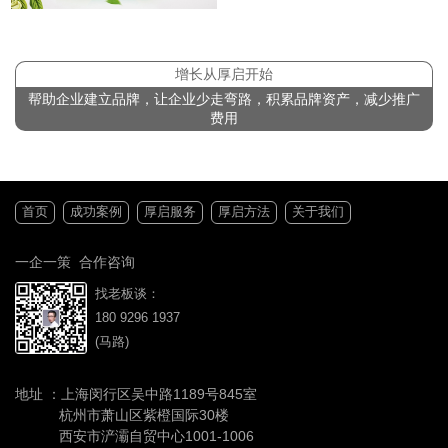
增长从厚启开始
帮助企业建立品牌，让企业少走弯路，积累品牌资产，减少推广
费用
首页
成功案例
厚启服务
厚启方法
关于我们
一企一策 合作咨询
找老板谈：
180 9296 1937
(马路)
地址 ：上海闵行区吴中路1189号845室
杭州市萧山区紫橙国际30楼
西安市浐灞自贸中心1001-1006