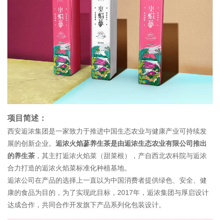
项目简述：
西安逅浓集团是一家致力于推进中国生态农业与健康产业可持续发
展的创新企业。
逅浓火焰蔘养生茶是由
逅浓生态农业有限公司
推出
的养生茶
，其
主打逅浓火焰菜（甜菜根）
，产自
西北农科院与
逅浓
合力打造
的逅浓
火焰菜标准化种植基地。
逅浓公司在产品的选择上一直以为中国消费者提供绿色、安全、健
康的食品为目的，
为
了实现此目标，
2017
年，逅浓集团与厚启设计
达成合作，共同合作开发旗下产品系列化包装设计。